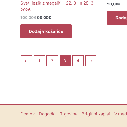
Svet. jezik z megaliti – 22. 3. in 28. 3.
50,00
€
2026
Dodaj
100,00
€
90,00
€
Dodaj v košarico
←
1
2
3
4
→
Domov
Dogodki
Trgovina
Brigitini zapisi
V medi