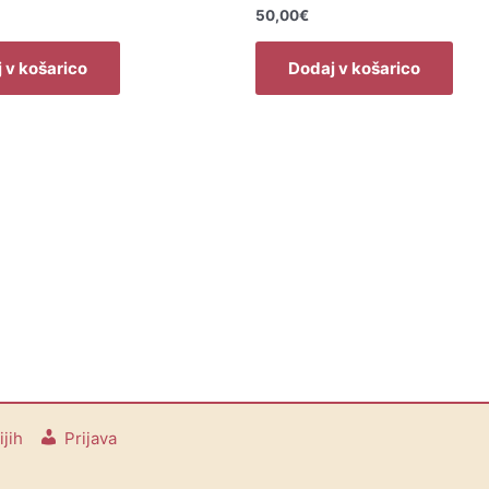
50,00
€
 v košarico
Dodaj v košarico
jih
Prijava