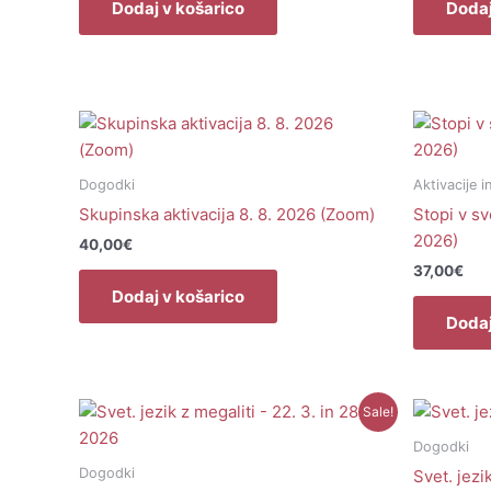
Dodaj v košarico
Dodaj
Dogodki
Aktivacije i
Skupinska aktivacija 8. 8. 2026 (Zoom)
Stopi v s
2026)
40,00
€
37,00
€
Dodaj v košarico
Dodaj
Izvirna
Trenutna
Sale!
cena
cena
je
je:
Dogodki
bila:
90,00€.
Dogodki
Svet. jezi
100,00€.