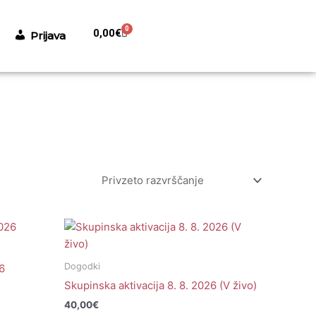
0
Cart
0,00
€
Prijava
Dogodki
26
Skupinska aktivacija 8. 8. 2026 (V živo)
40,00
€