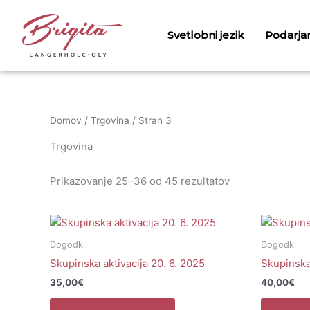
Skip
to
Svetlobni jezik
Podarjam
content
Domov
/
Trgovina
/ Stran 3
Trgovina
Prikazovanje 25–36 od 45 rezultatov
Dogodki
Dogodki
Skupinska aktivacija 20. 6. 2025
Skupinska 
35,00
€
40,00
€