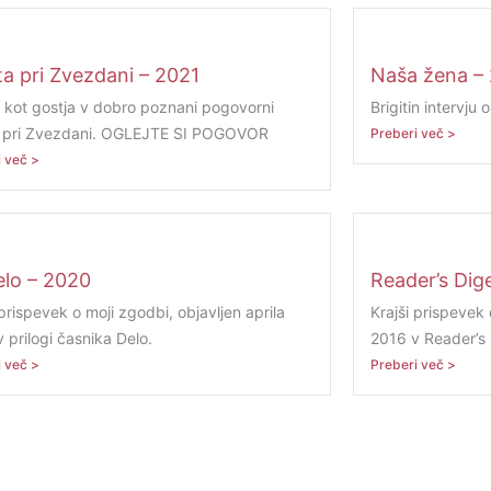
ta pri Zvezdani – 2021
Naša žena –
a kot gostja v dobro poznani pogovorni
Brigitin intervju 
i pri Zvezdani. OGLEJTE SI POGOVOR
Preberi več >
 več >
lo – 2020
Reader’s Dig
 prispevek o moji zgodbi, objavljen aprila
Krajši prispevek 
 prilogi časnika Delo.
2016 v Reader’s 
 več >
Preberi več >