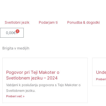
Skip
to
content
Svetlobni jezik
Podarjam ti
Ponudba & dogodki
0
Cart
0,00
€
Brigita v medijih
Pogovor pri Teji Makoter o
Unde
Svetlobnem jeziku – 2024
Preberi
Vabljeni k poslušanju pogovora s Tejo Makoter o
Svetlobnem jeziku.
Preberi več >