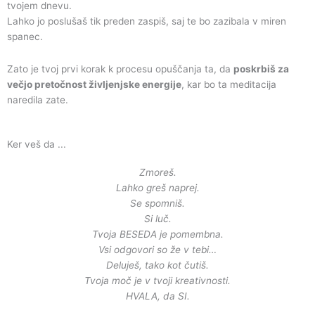
tvojem dnevu.
Lahko jo poslušaš tik preden zaspiš, saj te bo zazibala v miren
spanec.
Zato je tvoj prvi korak k procesu opuščanja ta, da
poskrbiš za
večjo pretočnost življenjske energije
, kar bo ta meditacija
naredila zate.
Ker veš da ...
Zmoreš.
Lahko greš naprej.
Se spomniš.
Si luč.
Tvoja BESEDA je pomembna.
Vsi odgovori so že v tebi…
Deluješ, tako kot čutiš.
Tvoja moč je v tvoji kreativnosti.
HVALA, da SI.