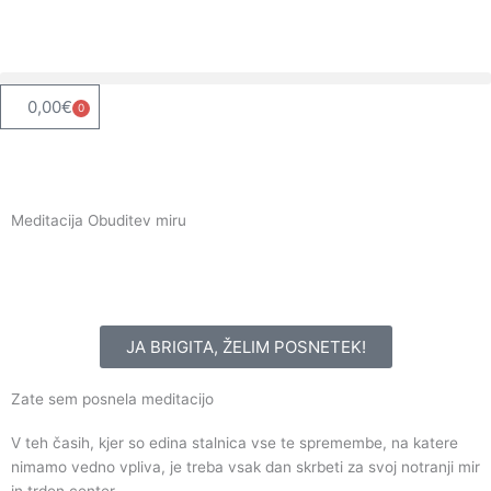
Skip
to
content
0,00
€
0
Cart
Meditacija Obuditev miru
Opuščanje vzorcev in misli, ki ti ne služijo več
JA BRIGITA, ŽELIM POSNETEK!
Zate sem posnela meditacijo
V teh časih, kjer so edina stalnica vse te spremembe, na katere
nimamo vedno vpliva, je treba vsak dan skrbeti za svoj notranji mir
in trden center.