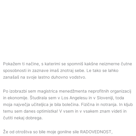
Pokažem ti načine, s katerimi se spomniš kakšne neizmerne čutne
sposobnosti in zaznave imaš znotraj sebe. Le tako se lahko
zanašaš na svoje lastno duhovno vodstvo.
Po izobrazbi sem magistrica menedžmenta neprofitnih organizacij
in ekonomije. Študirala sem v Los Angelesu in v Sloveniji, toda
moja največja učiteljica je bila bolečina. Fizična in notranja. In kljub
temu sem danes optimistka! V vsem in v vsakem znam videti in
čutiti nekaj dobrega.
Že od otroštva so bile moje gonilne sile RADOVEDNOST,