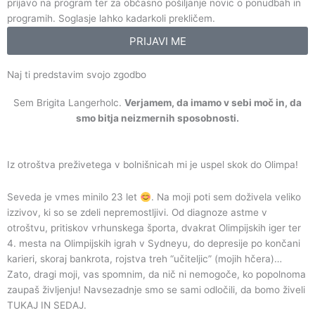
prijavo na program ter za občasno pošiljanje novic o ponudbah in
programih. Soglasje lahko kadarkoli prekličem.
PRIJAVI ME
Naj ti predstavim svojo zgodbo
Sem Brigita Langerholc.
Verjamem, da imamo v sebi moč in, da
smo bitja neizmernih sposobnosti.
Iz otroštva preživetega v bolnišnicah mi je uspel skok do Olimpa!
Seveda je vmes minilo 23 let
. Na moji poti sem doživela veliko
izzivov, ki so se zdeli nepremostljivi. Od diagnoze astme v
otroštvu, pritiskov vrhunskega športa, dvakrat Olimpijskih iger ter
4. mesta na Olimpijskih igrah v Sydneyu, do depresije po končani
karieri, skoraj bankrota, rojstva treh “učiteljic” (mojih hčera)…
Zato, dragi moji, vas spomnim, da nič ni nemogoče, ko popolnoma
zaupaš življenju! Navsezadnje smo se sami odločili, da bomo živeli
TUKAJ IN SEDAJ.