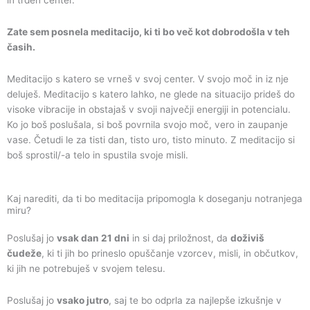
Zate sem posnela meditacijo, ki ti bo več kot dobrodošla v teh
časih.
Meditacijo s katero se vrneš v svoj center. V svojo moč in iz nje
deluješ. Meditacijo s katero lahko, ne glede na situacijo prideš do
visoke vibracije in obstajaš v svoji največji energiji in potencialu.
Ko jo boš poslušala, si boš povrnila svojo moč, vero in zaupanje
vase. Četudi le za tisti dan, tisto uro, tisto minuto. Z meditacijo si
boš sprostil/-a telo in spustila svoje misli.
Kaj narediti, da ti bo meditacija pripomogla k doseganju notranjega
miru?
Poslušaj jo
vsak dan 21 dni
in si daj priložnost, da
doživiš
čudeže
, ki ti jih bo prineslo opuščanje vzorcev, misli, in občutkov,
ki jih ne potrebuješ v svojem telesu.
Poslušaj jo
vsako jutro
, saj te bo odprla za najlepše izkušnje v