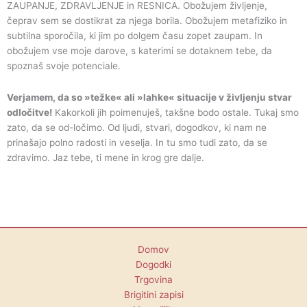
ZAUPANJE, ZDRAVLJENJE in RESNICA. Obožujem življenje,
čeprav sem se dostikrat za njega borila. Obožujem metafiziko in
subtilna sporočila, ki jim po dolgem času zopet zaupam. In
obožujem vse moje darove, s katerimi se dotaknem tebe, da
spoznaš svoje potenciale.
Verjamem, da so »težke« ali »lahke« situacije v življenju stvar
odločitve!
Kakorkoli jih poimenuješ, takšne bodo ostale. Tukaj smo
zato, da se od-ločimo. Od ljudi, stvari, dogodkov, ki nam ne
prinašajo polno radosti in veselja. In tu smo tudi zato, da se
zdravimo. Jaz tebe, ti mene in krog gre dalje.
Domov
Dogodki
Trgovina
Brigitini zapisi