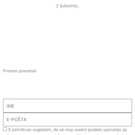
Z ljubeznijo,
Prenesi posnetek
Z največjo ljubeznijo in mirom v svojem srcu sem ti posnela to
meditacijo…
Name
Email
GDPR
S potrditvijo soglašam, da se moji osebni podatki uporabijo za